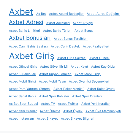
Axbet
Ax Bet
Axbet Acemi Bahisçiler
Axbet Adres Değişimi
Axbet Adresi
Axbet Adresleri
Axbet Altyapı
Axbet Bahis Limitleri
Axbet Bahis Türleri
Axbet Bonus
Axbet Bonusları
Axbet Bonus Tercihleri
Axbet Canlı Bahis Sayfası
Axbet Canlı Destek
Axbet Faaliyetleri
Axbet Giriş
Axbet Giriş Sayfası
Axbet Güncel
Axbet Güncel Giriş
Axbet Güvenilir Mi
Axbet Kayıt
Axbet Kaç Oldu
Axbet Kullanıcıları
Axbet Kupon Formları
Axbet Mobil Giriş
Axbet Mobil Girişi
Axbet Mobil Yayın
Axbet Oyun İçi Seçenekleri
Axbet Para Yatırma Yöntemi
Axbet Poker Menüsü
Axbet Rulet Oyunu
Axbet Sanal Bahis
Axbet Spor Bahisler
Axbet Spor Oranları
Ax Bet Spor Şubesi
Axbet TV
Axbet Twitter
Axbet Yeni Kurallar
Axbet Yeni Oranlar
Axbet Ödeme
Axbet Üyelik
Axbet Üye Memnuniyeti
Axbet İnstagram
Axbet Şikayet
Axbet Şikayet Bilgileri