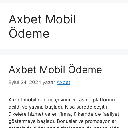
Axbet Mobil
Ödeme
Axbet Mobil Ödeme
Eylül 24, 2024
yazar
Axbet
Axbet mobil ödeme çevrimiçi casino platformu
açıldı ve yayına başladı. Kısa sürede çeşitli
ülkelere hizmet veren firma, ülkemde de faaliyet
göstermeye başladı. Bonuslar ve promosyonlar