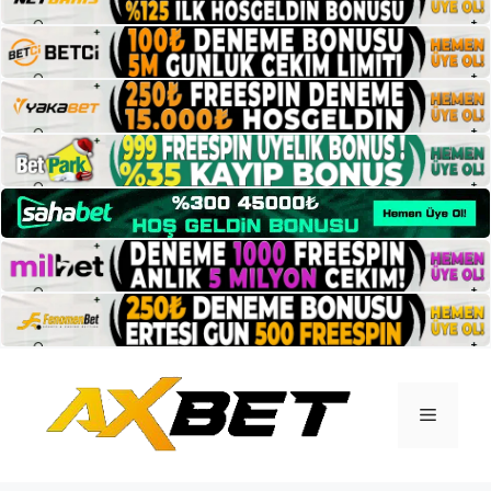
İçeriğe
atla
Menü