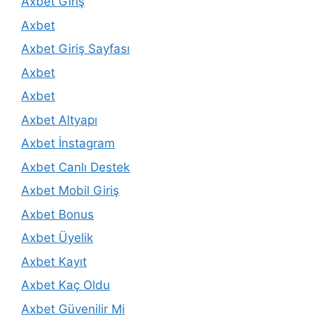
Axbet Giriş
Axbet
Axbet Giriş Sayfası
Axbet
Axbet
Axbet Altyapı
Axbet İnstagram
Axbet Canlı Destek
Axbet Mobil Giriş
Axbet Bonus
Axbet Üyelik
Axbet Kayıt
Axbet Kaç Oldu
Axbet Güvenilir Mi