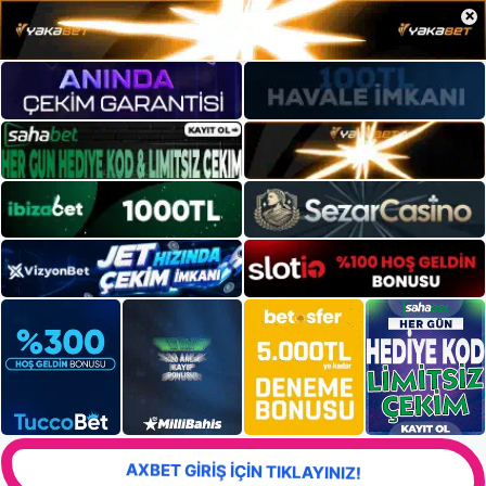
×
AXBET GİRİŞ İÇİN TIKLAYINIZ!