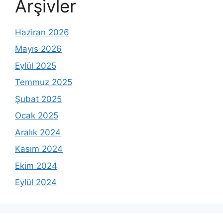
Arşivler
Haziran 2026
Mayıs 2026
Eylül 2025
Temmuz 2025
Şubat 2025
Ocak 2025
Aralık 2024
Kasım 2024
Ekim 2024
Eylül 2024