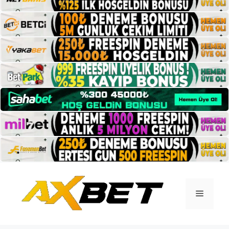
İçeriğe
atla
Menü