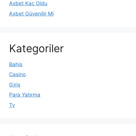
Axbet Kaç Oldu
Axbet Güvenilir Mi
Kategoriler
Bahis
Casino
Giriş
Para Yatırma
Tv