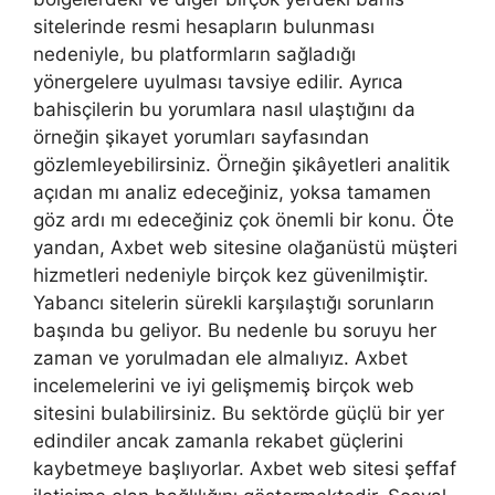
sitelerinde resmi hesapların bulunması
nedeniyle, bu platformların sağladığı
yönergelere uyulması tavsiye edilir. Ayrıca
bahisçilerin bu yorumlara nasıl ulaştığını da
örneğin şikayet yorumları sayfasından
gözlemleyebilirsiniz. Örneğin şikâyetleri analitik
açıdan mı analiz edeceğiniz, yoksa tamamen
göz ardı mı edeceğiniz çok önemli bir konu. Öte
yandan, Axbet web sitesine olağanüstü müşteri
hizmetleri nedeniyle birçok kez güvenilmiştir.
Yabancı sitelerin sürekli karşılaştığı sorunların
başında bu geliyor. Bu nedenle bu soruyu her
zaman ve yorulmadan ele almalıyız. Axbet
incelemelerini ve iyi gelişmemiş birçok web
sitesini bulabilirsiniz. Bu sektörde güçlü bir yer
edindiler ancak zamanla rekabet güçlerini
kaybetmeye başlıyorlar. Axbet web sitesi şeffaf