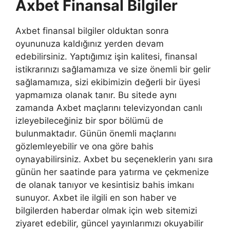
Axbet Finansal Bilgiler
Axbet finansal bilgiler olduktan sonra
oyununuza kaldığınız yerden devam
edebilirsiniz. Yaptığımız işin kalitesi, finansal
istikrarınızı sağlamamıza ve size önemli bir gelir
sağlamamıza, sizi ekibimizin değerli bir üyesi
yapmamıza olanak tanır. Bu sitede aynı
zamanda Axbet maçlarını televizyondan canlı
izleyebileceğiniz bir spor bölümü de
bulunmaktadır. Günün önemli maçlarını
gözlemleyebilir ve ona göre bahis
oynayabilirsiniz. Axbet bu seçeneklerin yanı sıra
günün her saatinde para yatırma ve çekmenize
de olanak tanıyor ve kesintisiz bahis imkanı
sunuyor. Axbet ile ilgili en son haber ve
bilgilerden haberdar olmak için web sitemizi
ziyaret edebilir, güncel yayınlarımızı okuyabilir