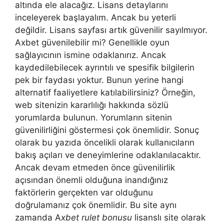
altında ele alacağız. Lisans detaylarını
inceleyerek başlayalım. Ancak bu yeterli
değildir. Lisans sayfası artık güvenilir sayılmıyor.
Axbet güvenilebilir mi? Genellikle oyun
sağlayıcının ismine odaklanırız. Ancak
kaydedilebilecek ayrıntılı ve spesifik bilgilerin
pek bir faydası yoktur. Bunun yerine hangi
alternatif faaliyetlere katılabilirsiniz? Örneğin,
web sitenizin kararlılığı hakkında sözlü
yorumlarda bulunun. Yorumların sitenin
güvenilirliğini göstermesi çok önemlidir. Sonuç
olarak bu yazıda öncelikli olarak kullanıcıların
bakış açıları ve deneyimlerine odaklanılacaktır.
Ancak devam etmeden önce güvenilirlik
açısından önemli olduğuna inandığınız
faktörlerin gerçekten var olduğunu
doğrulamanız çok önemlidir. Bu site aynı
zamanda A
xbet rulet bonusu
lisanslı site olarak