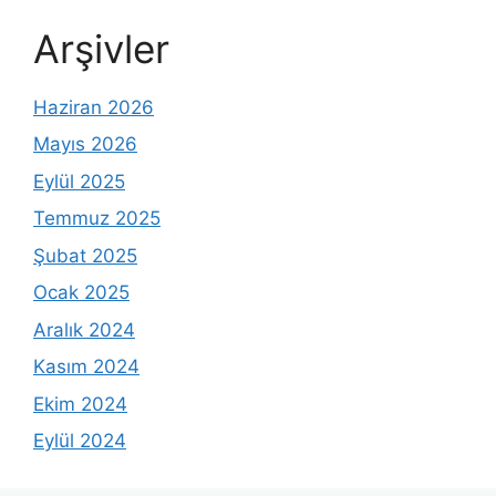
Arşivler
Haziran 2026
Mayıs 2026
Eylül 2025
Temmuz 2025
Şubat 2025
Ocak 2025
Aralık 2024
Kasım 2024
Ekim 2024
Eylül 2024