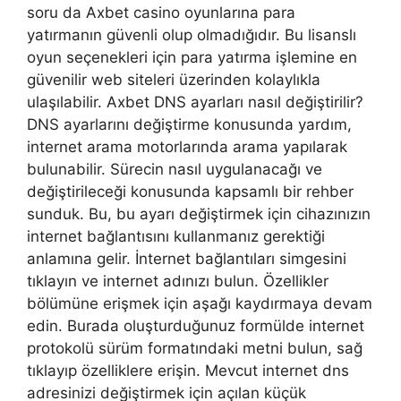
soru da Axbet casino oyunlarına para
yatırmanın güvenli olup olmadığıdır. Bu lisanslı
oyun seçenekleri için para yatırma işlemine en
güvenilir web siteleri üzerinden kolaylıkla
ulaşılabilir. Axbet DNS ayarları nasıl değiştirilir?
DNS ayarlarını değiştirme konusunda yardım,
internet arama motorlarında arama yapılarak
bulunabilir. Sürecin nasıl uygulanacağı ve
değiştirileceği konusunda kapsamlı bir rehber
sunduk. Bu, bu ayarı değiştirmek için cihazınızın
internet bağlantısını kullanmanız gerektiği
anlamına gelir. İnternet bağlantıları simgesini
tıklayın ve internet adınızı bulun. Özellikler
bölümüne erişmek için aşağı kaydırmaya devam
edin. Burada oluşturduğunuz formülde internet
protokolü sürüm formatındaki metni bulun, sağ
tıklayıp özelliklere erişin. Mevcut internet dns
adresinizi değiştirmek için açılan küçük