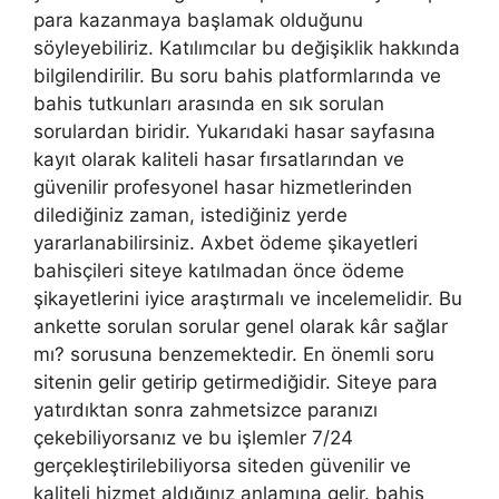
para kazanmaya başlamak olduğunu
söyleyebiliriz. Katılımcılar bu değişiklik hakkında
bilgilendirilir. Bu soru bahis platformlarında ve
bahis tutkunları arasında en sık sorulan
sorulardan biridir. Yukarıdaki hasar sayfasına
kayıt olarak kaliteli hasar fırsatlarından ve
güvenilir profesyonel hasar hizmetlerinden
dilediğiniz zaman, istediğiniz yerde
yararlanabilirsiniz. Axbet ödeme şikayetleri
bahisçileri siteye katılmadan önce ödeme
şikayetlerini iyice araştırmalı ve incelemelidir. Bu
ankette sorulan sorular genel olarak kâr sağlar
mı? sorusuna benzemektedir. En önemli soru
sitenin gelir getirip getirmediğidir. Siteye para
yatırdıktan sonra zahmetsizce paranızı
çekebiliyorsanız ve bu işlemler 7/24
gerçekleştirilebiliyorsa siteden güvenilir ve
kaliteli hizmet aldığınız anlamına gelir. bahis