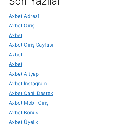
Son Yazılar
Axbet Adresi
Axbet Giriş
Axbet
Axbet Giriş Sayfası
Axbet
Axbet
Axbet Altyapı
Axbet İnstagram
Axbet Canlı Destek
Axbet Mobil Giriş
Axbet Bonus
Axbet Üyelik