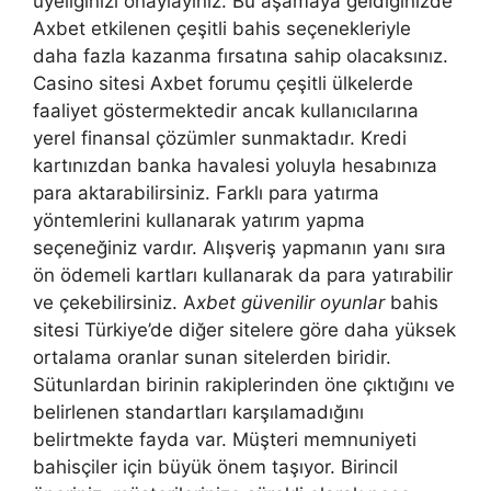
üyeliğinizi onaylayınız. Bu aşamaya geldiğinizde
Axbet etkilenen çeşitli bahis seçenekleriyle
daha fazla kazanma fırsatına sahip olacaksınız.
Casino sitesi Axbet forumu çeşitli ülkelerde
faaliyet göstermektedir ancak kullanıcılarına
yerel finansal çözümler sunmaktadır. Kredi
kartınızdan banka havalesi yoluyla hesabınıza
para aktarabilirsiniz. Farklı para yatırma
yöntemlerini kullanarak yatırım yapma
seçeneğiniz vardır. Alışveriş yapmanın yanı sıra
ön ödemeli kartları kullanarak da para yatırabilir
ve çekebilirsiniz. A
xbet güvenilir oyunlar
bahis
sitesi Türkiye’de diğer sitelere göre daha yüksek
ortalama oranlar sunan sitelerden biridir.
Sütunlardan birinin rakiplerinden öne çıktığını ve
belirlenen standartları karşılamadığını
belirtmekte fayda var. Müşteri memnuniyeti
bahisçiler için büyük önem taşıyor. Birincil