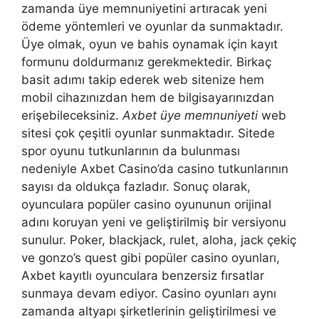
zamanda üye memnuniyetini artıracak yeni
ödeme yöntemleri ve oyunlar da sunmaktadır.
Üye olmak, oyun ve bahis oynamak için kayıt
formunu doldurmanız gerekmektedir. Birkaç
basit adımı takip ederek web sitenize hem
mobil cihazınızdan hem de bilgisayarınızdan
erişebileceksiniz.
Axbet üye memnuniyeti
web
sitesi çok çeşitli oyunlar sunmaktadır. Sitede
spor oyunu tutkunlarının da bulunması
nedeniyle Axbet Casino’da casino tutkunlarının
sayısı da oldukça fazladır. Sonuç olarak,
oyunculara popüler casino oyununun orijinal
adını koruyan yeni ve geliştirilmiş bir versiyonu
sunulur. Poker, blackjack, rulet, aloha, jack çekiç
ve gonzo’s quest gibi popüler casino oyunları,
Axbet kayıtlı oyunculara benzersiz fırsatlar
sunmaya devam ediyor. Casino oyunları aynı
zamanda altyapı şirketlerinin geliştirilmesi ve