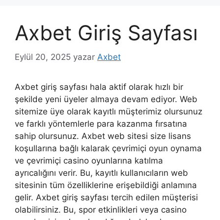
Axbet Giriş Sayfası
Eylül 20, 2025
yazar
Axbet
Axbet giriş sayfası hala aktif olarak hızlı bir
şekilde yeni üyeler almaya devam ediyor. Web
sitemize üye olarak kayıtlı müşterimiz olursunuz
ve farklı yöntemlerle para kazanma fırsatına
sahip olursunuz. Axbet web sitesi size lisans
koşullarına bağlı kalarak çevrimiçi oyun oynama
ve çevrimiçi casino oyunlarına katılma
ayrıcalığını verir. Bu, kayıtlı kullanıcıların web
sitesinin tüm özelliklerine erişebildiği anlamına
gelir. Axbet giriş sayfası tercih edilen müşterisi
olabilirsiniz. Bu, spor etkinlikleri veya casino