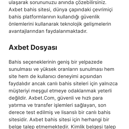
ulaşarak sorununuzu anında çözebilirsiniz.
Axbet bahis sitesi, dünya çapındaki çevrimiçi
bahis platformlarının kullandığı güvenlik
önlemlerini kullanarak teknolojik gelişmelerin
avantajlarından faydalanmaktadır.
Axbet Dosyası
Bahis seçeneklerinin geniş bir yelpazede
sunulması ve yüksek oranların sunulması hem
site hem de kullanıcı deneyimi açısından
faydalıdır ancak canlı bahis siteleri için yalnızca
müşteriyi meşgul etmeye odaklanmak yeterli
değildir. Axbet.Com, güvenli ve hızlı para
yatırma ve transfer işlemleri sağlayan, son
derece test edilmiş ve lisanslı bir canlı bahis
sitesidir. Axbet bahis sitesi için herhangi bir
belge talep etmemektedir. Kimlik belgesi talep