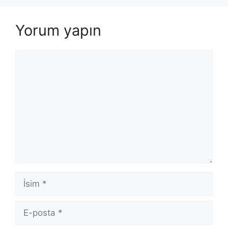
Yorum yapın
Yorum
İsim
E-
posta