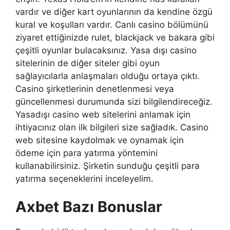
vardır ve diğer kart oyunlarının da kendine özgü
kural ve koşulları vardır. Canlı casino bölümünü
ziyaret ettiğinizde rulet, blackjack ve bakara gibi
çeşitli oyunlar bulacaksınız. Yasa dışı casino
sitelerinin de diğer siteler gibi oyun
sağlayıcılarla anlaşmaları olduğu ortaya çıktı.
Casino şirketlerinin denetlenmesi veya
güncellenmesi durumunda sizi bilgilendireceğiz.
Yasadışı casino web sitelerini anlamak için
ihtiyacınız olan ilk bilgileri size sağladık. Casino
web sitesine kaydolmak ve oynamak için
ödeme için para yatırma yöntemini
kullanabilirsiniz. Şirketin sunduğu çeşitli para
yatırma seçeneklerini inceleyelim.
Axbet Bazı Bonuslar