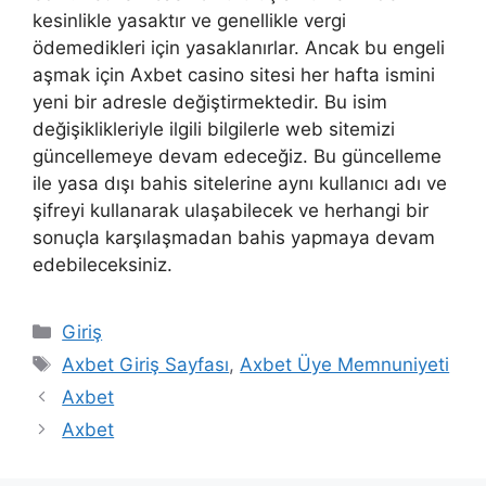
kesinlikle yasaktır ve genellikle vergi
ödemedikleri için yasaklanırlar. Ancak bu engeli
aşmak için Axbet casino sitesi her hafta ismini
yeni bir adresle değiştirmektedir. Bu isim
değişiklikleriyle ilgili bilgilerle web sitemizi
güncellemeye devam edeceğiz. Bu güncelleme
ile yasa dışı bahis sitelerine aynı kullanıcı adı ve
şifreyi kullanarak ulaşabilecek ve herhangi bir
sonuçla karşılaşmadan bahis yapmaya devam
edebileceksiniz.
Kategoriler
Giriş
Etiketler
Axbet Giriş Sayfası
,
Axbet Üye Memnuniyeti
Axbet
Axbet