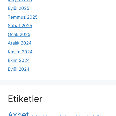
Eylül 2025
Temmuz 2025
Şubat 2025
Ocak 2025
Aralık 2024
Kasım 2024
Ekim 2024
Eylül 2024
Etiketler
Axbet